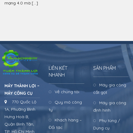
mạng 4.0 mà […]
LIÊN KẾT
SẢN PHẨM
NHANH
Máy gia công
MÁY THÀNH LỢI –
Về chúng tôi
cắt gọt
MÁY CÔNG CỤ
770 Quốc Lộ
Quy mô công
Máy gia công
1A, Phường Bình
ty
định hình
Hưng Hoà B,
Khách hàng –
Phụ tùng /
Quận Bình Tân,
Đối tác
Dụng cụ
TP. Hồ Chí Minh