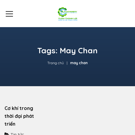
Tags: May Chan
Trang chủ
may chan
Cơ khí trong
thời đại phát
triển
Tin tức