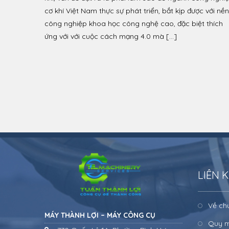
cơ khí Việt Nam thực sự phát triển, bắt kịp được với nền
công nghiệp khoa học công nghệ cao, đặc biệt thích
ứng với với cuộc cách mạng 4.0 mà […]
LIÊN 
Về ch
MÁY THÀNH LỢI – MÁY CÔNG CỤ
Quy m