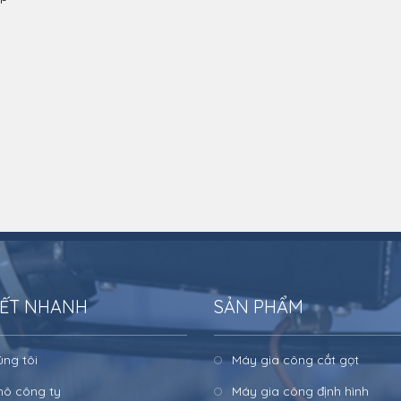
KẾT NHANH
SẢN PHẨM
úng tôi
Máy gia công cắt gọt
ô công ty
Máy gia công định hình