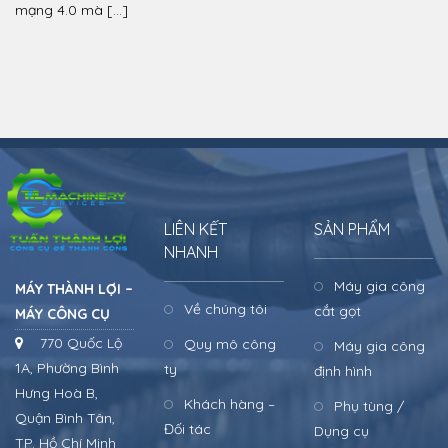
mạng 4.0 mà […]
LIÊN KẾT
SẢN PHẨM
NHANH
Máy gia công
MÁY THÀNH LỢI –
Về chúng tôi
cắt gọt
MÁY CÔNG CỤ
770 Quốc Lộ
Quy mô công
Máy gia công
1A, Phường Bình
ty
định hình
Hưng Hoà B,
Khách hàng –
Phụ tùng /
Quận Bình Tân,
Đối tác
Dụng cụ
TP. Hồ Chí Minh