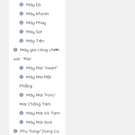
Máy Ép
Máy Khoan
Máy Phay
Máy Sọt
Máy Tiện
Máy gia công chính
xác ``Mài``
Máy Mài "insert"
Máy Mài Mặt
Phẳng
Máy Mài Tròn/
Mài Chống Tâm
Máy Mài Vô Tâm
Máy Mài Xoa
Phụ Tùng/ Dụng Cụ