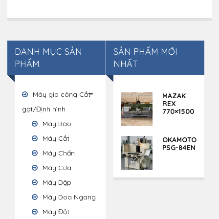
DANH MỤC SẢN
SẢN PHẨM MỚI
PHẨM
NHẤT
Máy gia công Cắt
MAZAK
REX
gọt/Định hình
770×1500
Máy Bào
Máy Cắt
OKAMOTO
PSG-84EN
Máy Chấn
Máy Cưa
Máy Dập
Máy Doa Ngang
Máy Đột