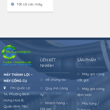
Tất cả các máy
LIÊN KẾT
SẢN PHẨM
NHANH
Máy gia công
MÁY THÀNH LỢI –
Về chúng tôi
cắt gọt
MÁY CÔNG CỤ
770 Quốc Lộ
Quy mô công
Máy gia công
1A, Phường Bình
ty
định hình
Hưng Hoà B,
Khách hàng –
Phụ tùng /
Quận Bình Tân,
Đối tác
Dụng cụ