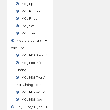
Máy Ép
Máy Khoan
Máy Phay
Máy Sọt
Máy Tiện
Máy gia công chính
xác ``Mài``
Máy Mài "insert"
Máy Mài Mặt
Phẳng
Máy Mài Tròn/
Mài Chống Tâm
Máy Mài Vô Tâm
Máy Mài Xoa
Phụ Tùng/ Dụng Cụ