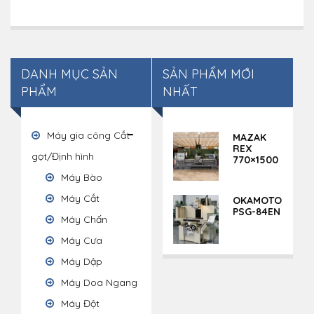
DANH MỤC SẢN
SẢN PHẨM MỚI
PHẨM
NHẤT
Máy gia công Cắt
MAZAK
REX
gọt/Định hình
770×1500
Máy Bào
Máy Cắt
OKAMOTO
PSG-84EN
Máy Chấn
Máy Cưa
Máy Dập
Máy Doa Ngang
Máy Đột