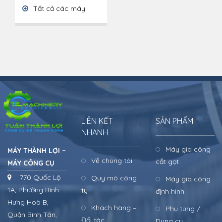
Tất cả các máy
LIÊN KẾT
SẢN PHẨM
NHANH
Máy gia công
MÁY THÀNH LỢI –
Về chúng tôi
cắt gọt
MÁY CÔNG CỤ
770 Quốc Lộ
Quy mô công
Máy gia công
1A, Phường Bình
ty
định hình
Hưng Hoà B,
Khách hàng –
Phụ tùng /
Quận Bình Tân,
Đối tác
Dụng cụ