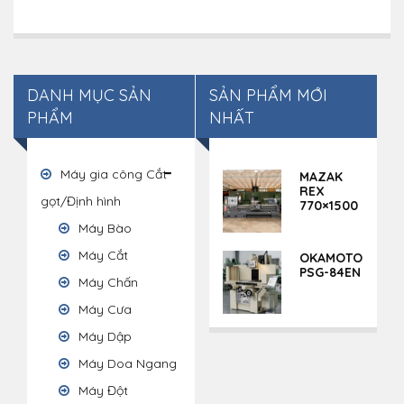
DANH MỤC SẢN
SẢN PHẨM MỚI
PHẨM
NHẤT
Máy gia công Cắt
MAZAK
REX
gọt/Định hình
770×1500
Máy Bào
Máy Cắt
OKAMOTO
PSG-84EN
Máy Chấn
Máy Cưa
Máy Dập
Máy Doa Ngang
Máy Đột