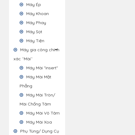
Máy Ép
Máy Khoan
Máy Phay
Máy Sọt
Máy Tiện
Máy gia công chính
xác ``Mài``
Máy Mài "insert"
Máy Mài Mặt
Phẳng
Máy Mài Tròn/
Mài Chống Tâm
Máy Mài Vô Tâm
Máy Mài Xoa
Phụ Tùng/ Dụng Cụ