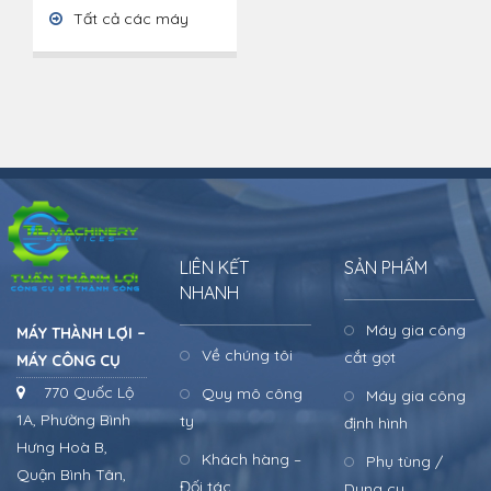
Tất cả các máy
LIÊN KẾT
SẢN PHẨM
NHANH
Máy gia công
MÁY THÀNH LỢI –
Về chúng tôi
cắt gọt
MÁY CÔNG CỤ
770 Quốc Lộ
Quy mô công
Máy gia công
1A, Phường Bình
ty
định hình
Hưng Hoà B,
Khách hàng –
Phụ tùng /
Quận Bình Tân,
Đối tác
Dụng cụ