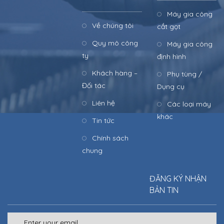
Máy gia công
Về chúng tôi
cắt gọt
Quy mô công
Máy gia công
ty
định hình
Khách hàng –
Phụ tùng /
Đối tác
Dụng cụ
Liên hệ
Các loại máy
khác
Tin tức
Chính sách
chung
ĐĂNG KÝ NHẬN
BẢN TIN
© 2018 Thanh Loi. Allright reserved. Design by
Web ThuyThu