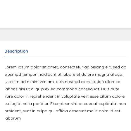
Description
Lorem ipsum dolor sit amet, consectetur adipiscing elit, sed do
eiusmod tempor incididunt ut labore et dolore magna aliqua.
Ut enim ad minim veniam, quis nostrud exercitation ullamco
laboris nisi ut aliquip ex ea commodo consequat. Duis aute
irure dolor in reprehenderit in voluptate velit esse cillum dolore
eu fugiat nulla pariatur. Excepteur sint occaecat cupidatat non
proident, sunt in culpa qui officia deserunt mollit anim id est
laborum