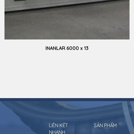
 x 13
TAKEDA TC-2
LIÊN KẾT
SẢN PHẨM
NHANH