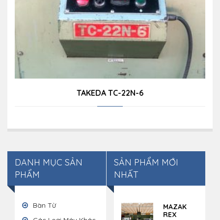
TAKEDA TC-22N-6
DANH MỤC SẢN
SẢN PHẨM MỚI
PHẨM
NHẤT
Bàn Từ
MAZAK
REX