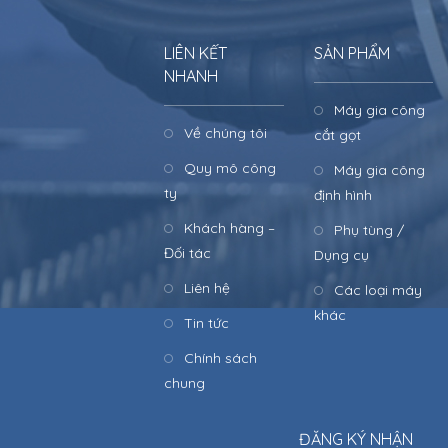
LIÊN KẾT
SẢN PHẨM
NHANH
Máy gia công
Về chúng tôi
cắt gọt
Quy mô công
Máy gia công
ty
định hình
Khách hàng –
Phụ tùng /
Đối tác
Dụng cụ
Liên hệ
Các loại máy
khác
Tin tức
Chính sách
chung
ĐĂNG KÝ NHẬN