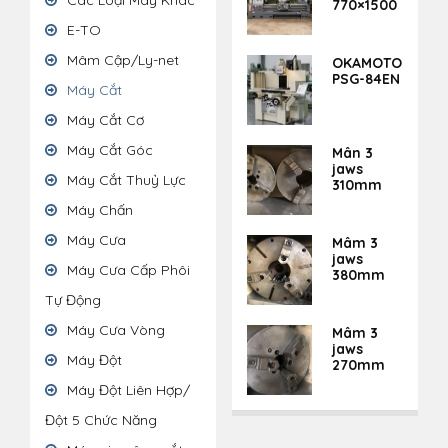
Các Loại Máy Khác
770×1500
E-TO
Mâm Cập/Ly-net
OKAMOTO
PSG-84EN
Máy Cắt
Máy Cắt Cơ
Máy Cắt Góc
Mân 3
jaws
Máy Cắt Thuỷ Lực
310mm
Máy Chấn
Máy Cưa
Mâm 3
jaws
Máy Cưa Cấp Phôi
380mm
Tự Động
Máy Cưa Vòng
Mâm 3
jaws
Máy Đột
270mm
Máy Đột Liên Hợp/
Đột 5 Chức Năng