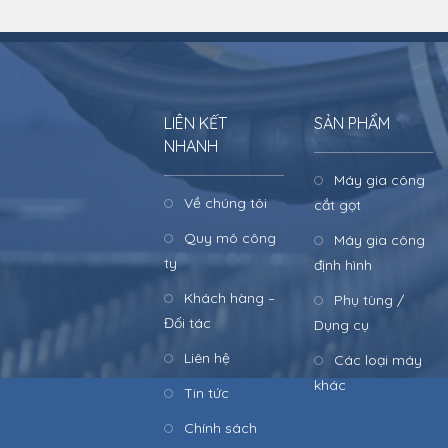
LIÊN KẾT
SẢN PHẨM
NHANH
Máy gia công
Về chúng tôi
cắt gọt
Quy mô công
Máy gia công
ty
định hình
Khách hàng –
Phụ tùng /
Đối tác
Dụng cụ
Liên hệ
Các loại máy
khác
Tin tức
Chính sách