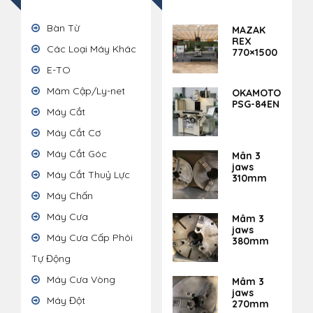
Bàn Từ
MAZAK
REX
Các Loại Máy Khác
770×1500
E-TO
Mâm Cập/Ly-net
OKAMOTO
PSG-84EN
Máy Cắt
Máy Cắt Cơ
Máy Cắt Góc
Mân 3
jaws
Máy Cắt Thuỷ Lực
310mm
Máy Chấn
Máy Cưa
Mâm 3
jaws
Máy Cưa Cấp Phôi
380mm
Tự Động
Máy Cưa Vòng
Mâm 3
jaws
Máy Đột
270mm