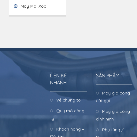
Máy Mài Xoa
LIÊN KẾT
SẢN PHẨM
NHANH
Máy gia công
Về chúng tôi
cắt gọt
Quy mô công
Máy gia công
ty
định hình
Khách hàng –
Phụ tùng /
Đối tác