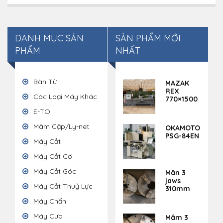
DANH MỤC SẢN
SẢN PHẨM MỚI
PHẨM
NHẤT
Bàn Từ
MAZAK
REX
Các Loại Máy Khác
770×1500
E-TO
Mâm Cập/Ly-net
OKAMOTO
PSG-84EN
Máy Cắt
Máy Cắt Cơ
Máy Cắt Góc
Mân 3
jaws
Máy Cắt Thuỷ Lực
310mm
Máy Chấn
Máy Cưa
Mâm 3