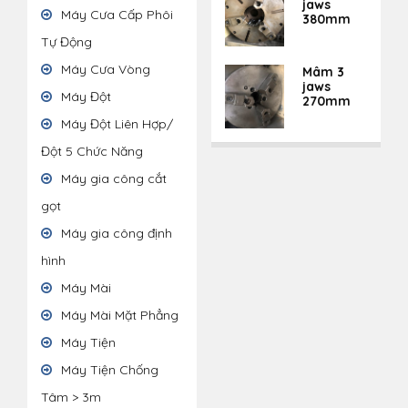
jaws
Máy Cưa Cấp Phôi
380mm
Tự Động
Máy Cưa Vòng
Mâm 3
jaws
Máy Đột
270mm
Máy Đột Liên Hợp/
Đột 5 Chức Năng
Máy gia công cắt
gọt
Máy gia công định
hình
Máy Mài
Máy Mài Mặt Phẳng
Máy Tiện
Máy Tiện Chống
Tâm > 3m