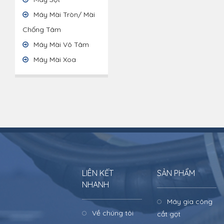
Máy Mài Tròn/ Mài
Chống Tâm
Máy Mài Vô Tâm
Máy Mài Xoa
LIÊN KẾT
SẢN PHẨM
NHANH
Máy gia công
Về chúng tôi
cắt gọt