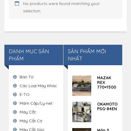
No products were found matching your
selection.
DANH MỤC SẢN
SẢN PHẨM MỚI
PHẨM
NHẤT
Bàn Từ
MAZAK
REX
Các Loại Máy Khác
770×1500
E-TO
Mâm Cập/Ly-net
OKAMOTO
PSG-84EN
Máy Cắt
Máy Cắt Cơ
Máy Cắt Góc
Mân 3