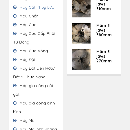
jaws
Máy Cắt Thuỷ Lực
310mm
Máy Chấn
Máy Cưa
Mâm 3
jaws
Máy Cưa Cấp Phôi
380mm
Tự Động
Máy Cưa Vòng
Mâm 3
jaws
Máy Đột
270mm
Máy Đột Liên Hợp/
Đột 5 Chức Năng
Máy gia công cắt
gọt
Máy gia công định
hình
Máy Mài
Máy Mài Mặt Phẳng