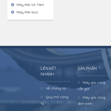
Máy Mài Vô Tâm
Máy Mài Xoa
LIÊN KẾT
SẢN PHẨM
NHANH
Máy gia công
Về chúng tôi
cắt gọt
Quy mô công
Máy gia công
ty
định hình