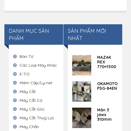
DANH MỤC SẢN
SẢN PHẨM MỚI
PHẨM
NHẤT
Bàn Từ
MAZAK
REX
Các Loại Máy Khác
770×1500
E-TO
Mâm Cập/Ly-net
OKAMOTO
PSG-84EN
Máy Cắt
Máy Cắt Cơ
Máy Cắt Góc
Mân 3
jaws
Máy Cắt Thuỷ Lực
310mm
Máy Chấn