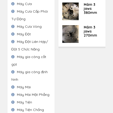
Máy Cưa
Mâm 3
jaws
Máy Cưa Cấp Phôi
380mm
Tự Động
Máy Cưa Vòng
Mâm 3
jaws
Máy Đột
270mm
Máy Đột Liên Hợp/
Đột 5 Chức Năng
Máy gia công cắt
gọt
Máy gia công định
hình
Máy Mài
Máy Mài Mặt Phẳng
Máy Tiện
Máy Tiện Chống