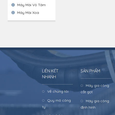
Máy Mài Vô Tâm
Máy Mài Xoa
LIÊN KẾT
SẢN PHẨM
NHANH
Máy gia công
Về chúng tôi
cắt gọt
Quy mô công
Máy gia công
ty
định hình