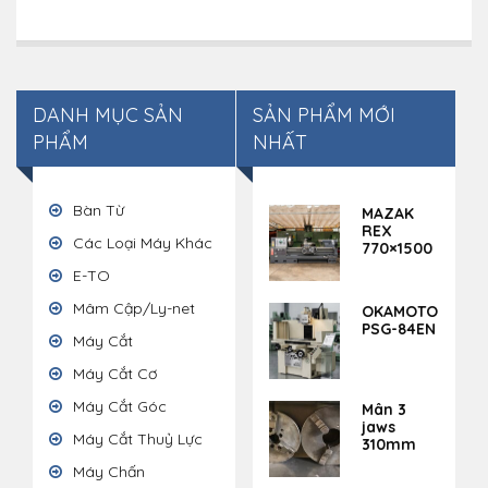
DANH MỤC SẢN
SẢN PHẨM MỚI
PHẨM
NHẤT
Bàn Từ
MAZAK
REX
Các Loại Máy Khác
770×1500
E-TO
Mâm Cập/Ly-net
OKAMOTO
PSG-84EN
Máy Cắt
Máy Cắt Cơ
Máy Cắt Góc
Mân 3
jaws
Máy Cắt Thuỷ Lực
310mm
Máy Chấn