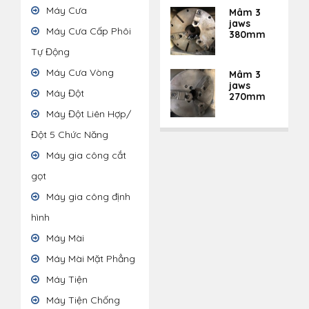
Máy Cưa
Mâm 3
jaws
Máy Cưa Cấp Phôi
380mm
Tự Động
Máy Cưa Vòng
Mâm 3
jaws
Máy Đột
270mm
Máy Đột Liên Hợp/
Đột 5 Chức Năng
Máy gia công cắt
gọt
Máy gia công định
hình
Máy Mài
Máy Mài Mặt Phẳng
Máy Tiện
Máy Tiện Chống