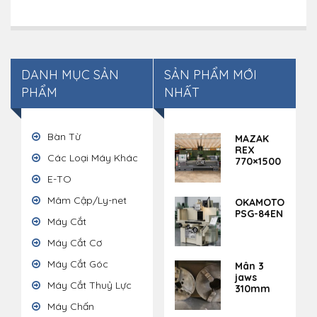
DANH MỤC SẢN
SẢN PHẨM MỚI
PHẨM
NHẤT
Bàn Từ
MAZAK
REX
Các Loại Máy Khác
770×1500
E-TO
Mâm Cập/Ly-net
OKAMOTO
PSG-84EN
Máy Cắt
Máy Cắt Cơ
Máy Cắt Góc
Mân 3
jaws
Máy Cắt Thuỷ Lực
310mm
Máy Chấn