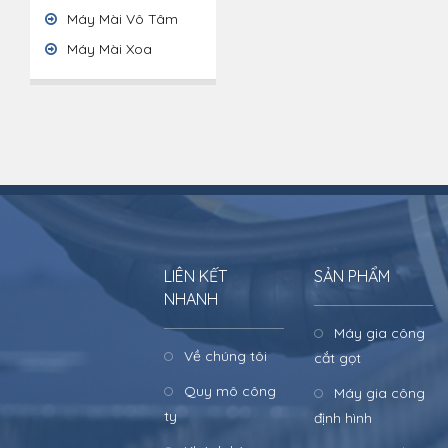
Máy Mài Vô Tâm
Máy Mài Xoa
LIÊN KẾT
SẢN PHẨM
NHANH
Máy gia công
Về chúng tôi
cắt gọt
Quy mô công
Máy gia công
ty
định hình