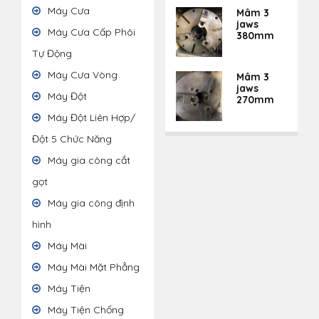
Máy Cưa
Mâm 3
jaws
Máy Cưa Cấp Phôi
380mm
Tự Động
Máy Cưa Vòng
Mâm 3
jaws
Máy Đột
270mm
Máy Đột Liên Hợp/
Đột 5 Chức Năng
Máy gia công cắt
gọt
Máy gia công định
hình
Máy Mài
Máy Mài Mặt Phẳng
Máy Tiện
Máy Tiện Chống